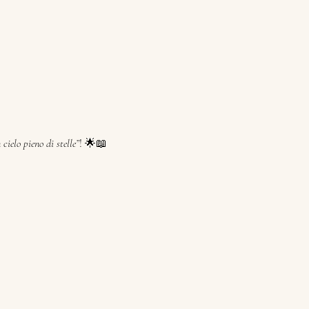
cielo pieno di stelle”
! 🌟📖