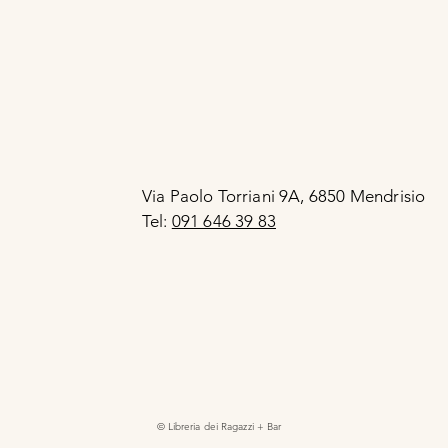
Via Paolo Torriani 9A, 6850 Mendrisio
Tel:
091 646 39 83
© Libreria dei Ragazzi + Bar