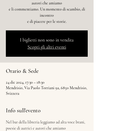
autori che amiamo
e li commentiamo. Un momento di scambio, di
incontro
e di piacere per le storie.
I biglietti non sono in vendita
Scopri gli altri eventi
Orario & Sede
24 dic 2024, 17:30 – 18:30
Mendrisio, Via Paolo Torriani 9a, 6850 Mendrisio,
Svizzera
Info sull'evento
Nel bar della libreria leggiamo ad alta voce brani, 
poesie di autrici e autori che amiamo