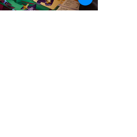
Tubi & miscele
cromatiche
Scopri le confezioni a tema: tubi di colori
vivaci o mix ispirati alla natura, per
costruire in modo libero e divertente.
Libreria dei Ragazzi + Bar